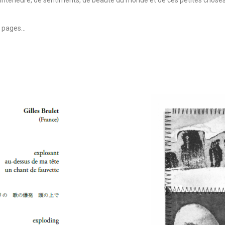
x intérieure, de sentiments, de beauté du monde et de ces petites choses
s pages…