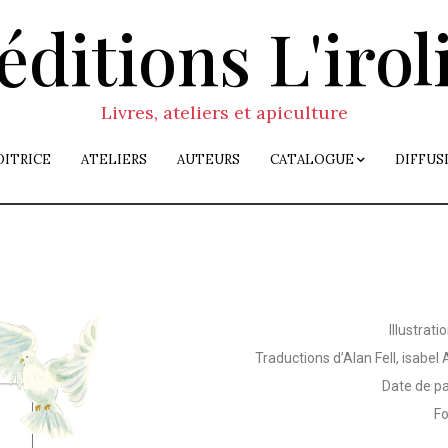
éditions L'irol
Livres, ateliers et apiculture
DITRICE
ATELIERS
AUTEURS
CATALOGUE
DIFFUS
Illustrat
Traductions d’Alan Fell, isabel
Date de p
Fo