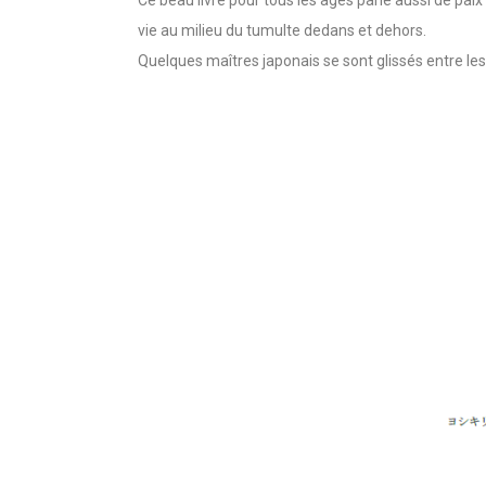
Ce beau livre pour tous les âges parle aussi de pai
vie au milieu du tumulte dedans et dehors.
Quelques maîtres japonais se sont glissés entre le