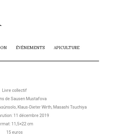
i
ION
ÉVÉNEMENTS
APICULTURE
Livre collectif
ions de Sausen Mustafova
 Asúnsolo, Klaus-Dieter Wirth, Masashi Tsuchiya
arution: 11 décembre 2019
rmat: 11,5×22 cm
15 euros