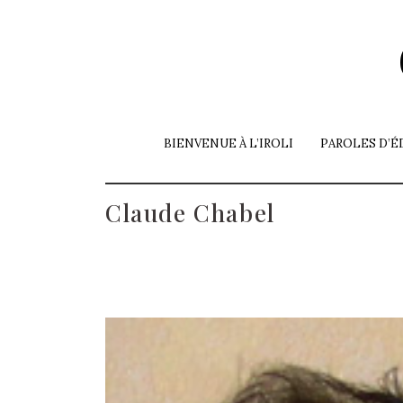
Skip
to
the
content
BIENVENUE À L’IROLI
PAROLES D’É
Claude Chabel