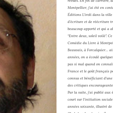
revues. En fin de carrière,
Montpellier, j’ai été en cont
Éditions L’iroli dans la ville
d’écriture et de réécriture t
beaucoup apporté et qui a a
“Entre deux, soleil voilé”. 
Comédie du Livre à Montpelli
Beauvais, à Forcalquier… ain
années, on a écoulé quelques
pas si mal quand on connaît
France et le goût français p
connus et bénéficiant d’une l
des critiques encourageantes
Par la suite, j’ai publié au
court sur l’initiation soci
années soixante, illustré d