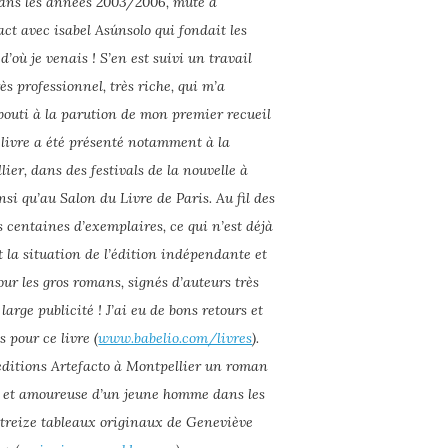
 dans les années 2003/2006, muté à
act avec isabel Asúnsolo qui fondait les
 d’où je venais ! S’en est suivi un travail
rès professionnel, très riche, qui m’a
bouti à la parution de mon premier recueil
Ce livre a été présenté notamment à la
er, dans des festivals de la nouvelle à
si qu’au Salon du Livre de Paris. Au fil des
 centaines d’exemplaires, ce qui n’est déjà
 la situation de l’édition indépendante et
our les gros romans, signés d’auteurs très
arge publicité ! J’ai eu de bons retours et
 pour ce livre (
www.babelio.com/livres
).
x éditions Artefacto à Montpellier un roman
ale et amoureuse d’un jeune homme dans les
e treize tableaux originaux de Geneviève