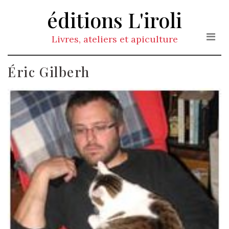
Skip
éditions L'iroli
to
the
Livres, ateliers et apiculture
content
Éric Gilberh