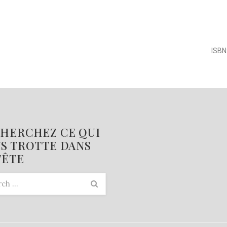
ISBN
HERCHEZ CE QUI
S TROTTE DANS
TÊTE