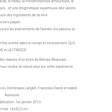
icarde, le Haïku, la métamorphose amoureuse, la
cture… et une énigmatique squatteuse des rayons
ns des ingrédients de ce livre.
e livre papier…
 a suivi les événements de l’année, les saisons, la
.
arfois entrée dans le roman et inversement. Qu’il
RS et LECTRICES!
 des classes d’un lycée de Belvais-Beauvais.
vous voulez en savoir plus sur cette expérience
.
ron, Dominique Langlet, Françoise Danel et isabel
Asúnsolo
blication: 1er janvier 2013
rmat: 14×20,5 cm