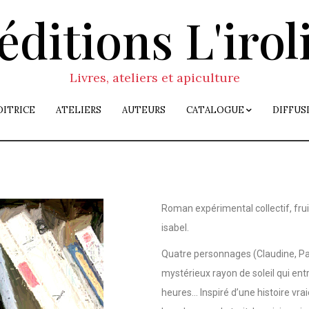
éditions L'irol
Livres, ateliers et apiculture
DITRICE
ATELIERS
AUTEURS
CATALOGUE
DIFFUS
Roman expérimental collectif, frui
isabel.
Quatre personnages (Claudine, Pat
mystérieux rayon de soleil qui en
heures… Inspiré d’une histoire vraie