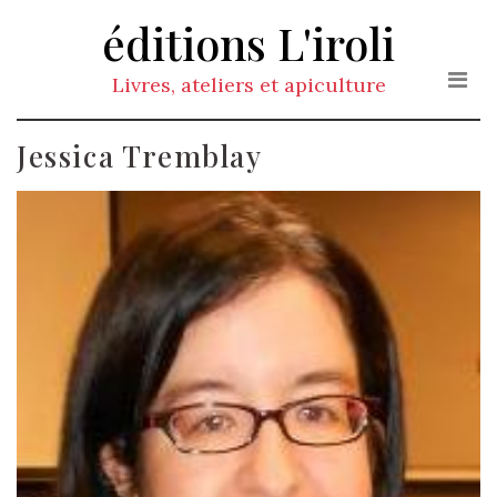
Skip
éditions L'iroli
to
the
Livres, ateliers et apiculture
content
Jessica Tremblay