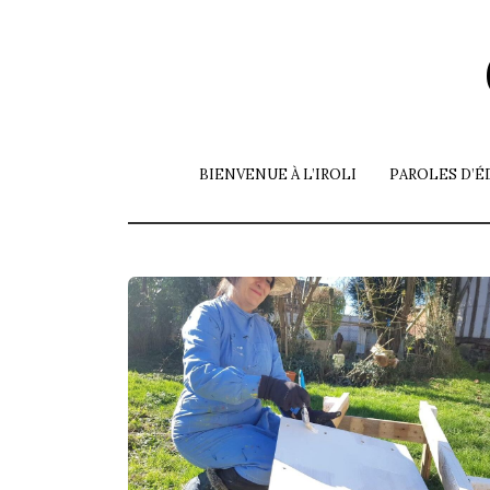
Skip
to
the
content
BIENVENUE À L’IROLI
PAROLES D’É