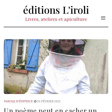
Skip
éditions L'iroli
to
the
Livres, ateliers et apiculture
content
PAROLE D'ÉDITRICE
20 FÉVRIER 2022
Un poème peut en cacher un