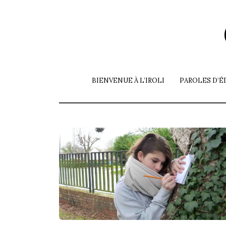
Skip
to
the
content
BIENVENUE À L’IROLI
PAROLES D’É