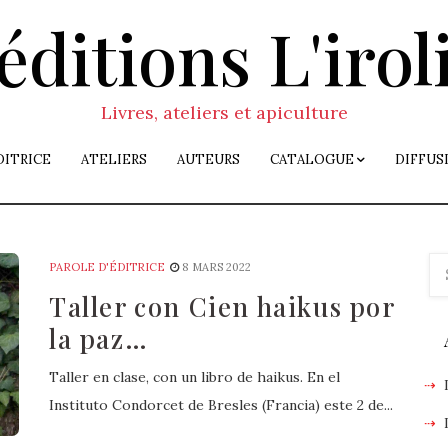
éditions L'irol
Livres, ateliers et apiculture
DITRICE
ATELIERS
AUTEURS
CATALOGUE
DIFFUS
PAROLE D'ÉDITRICE
8 MARS 2022
Taller con Cien haikus por
la paz…
Taller en clase, con un libro de haikus. En el
Instituto Condorcet de Bresles (Francia) este 2 de...