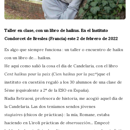
Taller en clase, con un libro de haikus.
En el Instituto
Condorcet de Bresles (Francia) este 2 de febrero de 2022
Es algo que siempre funciona : un taller o encuentro de haiku
con un libro de… haikus.
He aquí como salió la cosa el día de Candelaria, con el libro
Cent haïkus pour la paix
(
Cien haikus por la paz*
)que el
instituto en cuestión regaló a los 30 alumnos de una clase de
5ème (equivalente a 2° de la ESO en España).
Nadia Betraoui, profesora de historia, me acogió aquel día de
la Candelaria. Las dos teníamos sendos jóvenes
stagiaires
(chicos de prácticas) : la mía, Romane, estaba
haciendo en L’iroli prácticas de
observa
cc
i
ó
n..
. Empecé