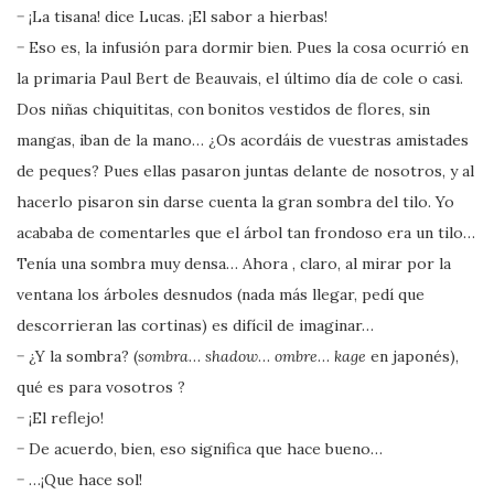
− ¡La tisana! dice Lucas. ¡El sabor a hierbas!
− Eso es, la infusión para dormir bien. Pues la cosa ocurrió en
la primaria Paul Bert de Beauvais, el último día de cole o casi.
Dos niñas chiquititas, con bonitos vestidos de flores, sin
mangas, iban de la mano… ¿Os acordáis de vuestras amistades
de peques? Pues ellas pasaron juntas delante de nosotros, y al
hacerlo pisaron sin darse cuenta la gran sombra del tilo. Yo
acababa de comentarles que el árbol tan frondoso era un tilo…
Tenía una sombra muy densa… Ahora , claro, al mirar por la
ventana los árboles desnudos (nada más llegar, pedí que
descorrieran las cortinas) es difícil de imaginar…
− ¿Y la sombra? (
sombra
…
shadow
…
ombre
…
kage
en japonés),
qué es para vosotros ?
− ¡El reflejo!
− De acuerdo, bien, eso significa que hace bueno…
− …¡Que hace sol!