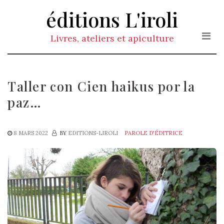
Skip
éditions L'iroli
to
the
Livres, ateliers et apiculture
content
Taller con Cien haikus por la
paz…
8 MARS 2022
BY
EDITIONS-LIROLI
PAROLE D'ÉDITRICE