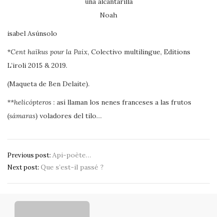
una alcantarilla
Noah
isabel Asúnsolo
*
Cent haïkus pour la Paix
, Colectivo multilingue, Editions
L’iroli 2015 & 2019.
(Maqueta de Ben Delaite).
**
helicópteros
: así llaman los nenes franceses a las frutos
(
sámaras
) voladores del tilo…
Navigation
Api-poète…
Previous post:
Que s’est-il passé ?
de
Next post:
l’article