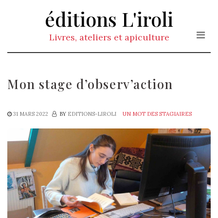
Skip
éditions L'iroli
to
the
Livres, ateliers et apiculture
content
Mon stage d’observ’action
31 MARS 2022
BY
EDITIONS-LIROLI
UN MOT DES STAGIAIRES